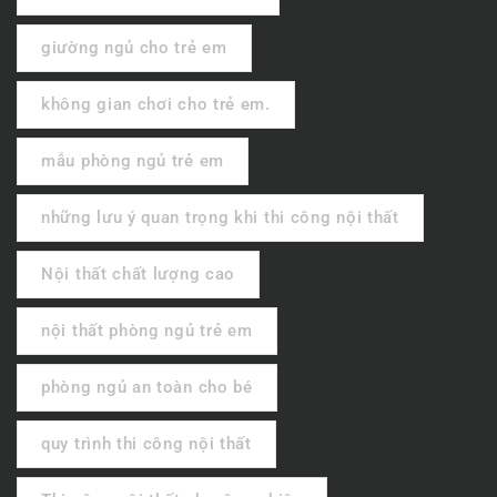
giường ngủ cho trẻ em
không gian chơi cho trẻ em.
mẫu phòng ngủ trẻ em
những lưu ý quan trọng khi thi công nội thất
Nội thất chất lượng cao
nội thất phòng ngủ trẻ em
phòng ngủ an toàn cho bé
quy trình thi công nội thất