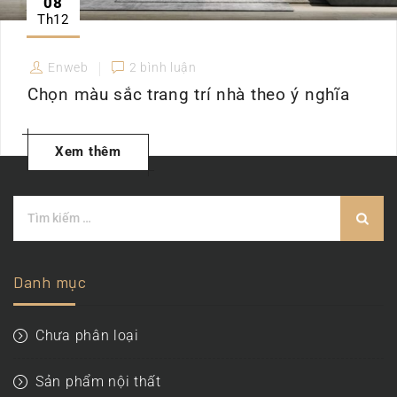
08
Th12
Enweb
2 bình luận
Chọn màu sắc trang trí nhà theo ý nghĩa
Xem thêm
Danh mục
Chưa phân loại
Sản phẩm nội thất