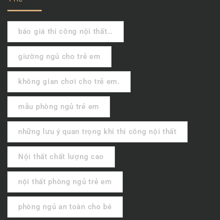
báo giá thi công nội thất…
giường ngủ cho trẻ em
không gian chơi cho trẻ em.
mẫu phòng ngủ trẻ em
những lưu ý quan trọng khi thi công nội thất
Nội thất chất lượng cao
nội thất phòng ngủ trẻ em
phòng ngủ an toàn cho bé