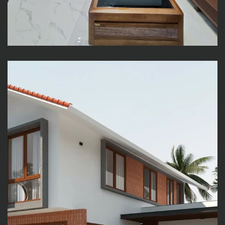
H HOUSE – KHÔNG CHỈ LÀ
NHÀ, MÀ LÀ TỔ ẤM MANG
DẤU ẤN RIÊNG