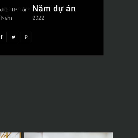
Năm dự án
ơng, TP. Tam
g Nam
2022