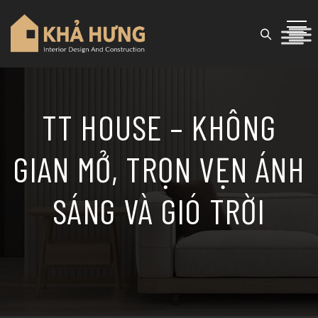
TT HOUSE – KHÔNG
GIAN MỞ, TRỌN VẸN ÁNH
SÁNG VÀ GIÓ TRỜI