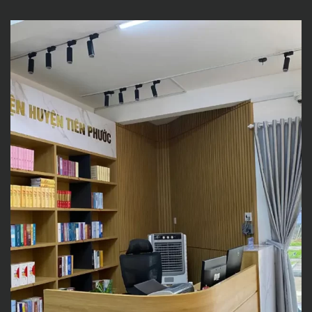
THƯ VIỆN HUYỆN TIÊN PHƯỚC
– KHÔNG GIAN TRI THỨC HIỆN
ĐẠI