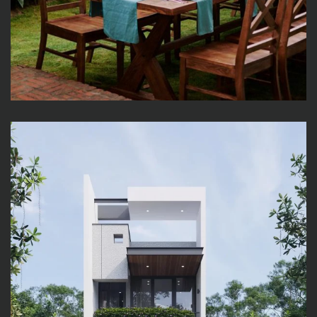
BH HOUSE – Không gian đẹp,
xanh thoáng giữa lòng Đà
Nẵng