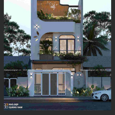
VỚI BỐ TRÍ CÔNG NĂNG
THÔNG MINH & THIẾT KẾ
HIỆN ĐẠI – GỢI Ý TỪ NỘI
THẤT KHẢ HƯNG