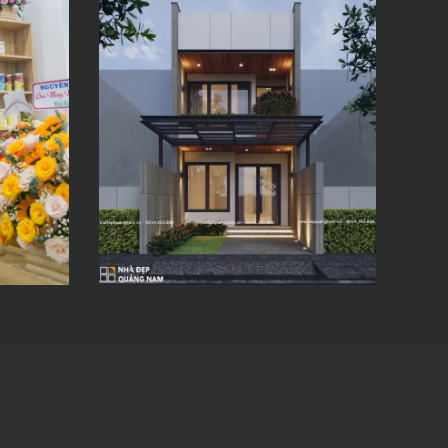
HT HOUSE –
KHÔNG GIAN
SỐNG TRỌN VẸN