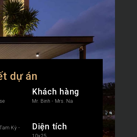
ết dự án
Khách hàng
use
Mr. Binh - Mrs. Na
Diện tích
 Tam Kỳ -
10x25