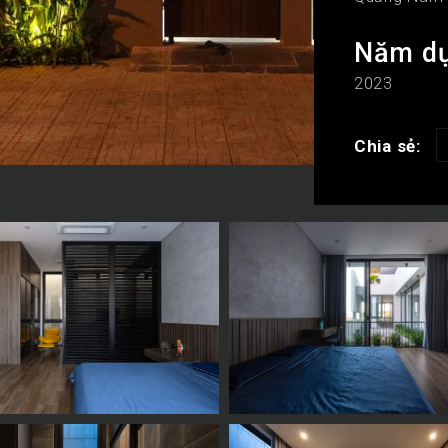
Năm d
2023
Chia sẻ: