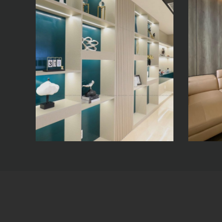
Văn Phòng Kính
N
Nổi Chu Lai
Q
–
g
x