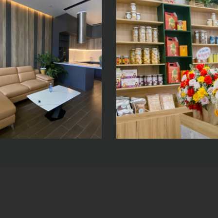
hà phố Mr.
Shop Nấm Nhà
uốc – Mrs. Thôi
Xanh
 Nội thất đơn
iản tông màu
ám và nâu nhạt